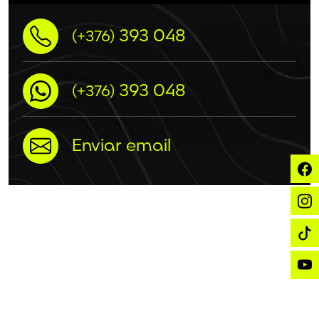
393 048
(+376)
393 048
(+376)
Enviar email